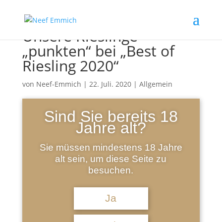
Unsere Rieslinge
„punkten“ bei „Best of
Riesling 2020“
von
Neef-Emmich
|
22. Juli. 2020
|
Allgemein
Sind Sie bereits 18
Jahre alt?
Dieses Jahr zeichnete der weltweit größte
Sie müssen mindestens 18 Jahre
internationale Riesling-Wettbewerb die besten
alt sein, um diese Seite zu
Weine im Rahmen einer virtuellen Preisverleihung
besuchen.
aus.
Insgesamt wurden 2.017 Weine aus allen großen
Ja
und bedeutenden Riesling-Anbaugebieten der Welt
verkostet und bewertet.