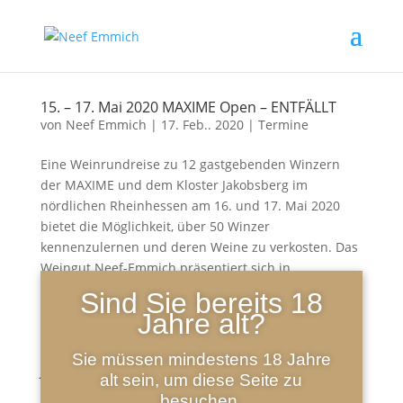
15. – 17. Mai 2020 MAXIME Open – ENTFÄLLT
von
Neef Emmich
|
17. Feb.. 2020
|
Termine
Eine Weinrundreise zu 12 gastgebenden Winzern
der MAXIME und dem Kloster Jakobsberg im
nördlichen Rheinhessen am 16. und 17. Mai 2020
bietet die Möglichkeit, über 50 Winzer
kennenzulernen und deren Weine zu verkosten. Das
Weingut Neef-Emmich präsentiert sich in...
Sind Sie bereits 18
Jahre alt?
Sie müssen mindestens 18 Jahre
Just Wine – 1. Hofheimer Weinmesse
alt sein, um diese Seite zu
von
Neef Emmich
|
19. Jan.. 2020
|
Termine
besuchen.