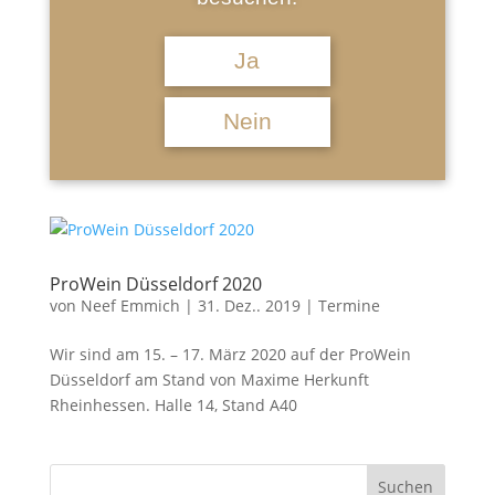
Das Wein Event in der Stadthalle Hofheim. 15
Namhafte Winzer und Weingüter sind an diesen
Ja
beiden Tagen vor Ort und präsentieren ihre
Spitzenweine. Die Besucher erwartet eine
Nein
genussvolle Reise vom Rheingau nach Rheinhessen,
von der Nahe an die Bergstraße, von der Mosel...
ProWein Düsseldorf 2020
von
Neef Emmich
|
31. Dez.. 2019
|
Termine
Wir sind am 15. – 17. März 2020 auf der ProWein
Düsseldorf am Stand von Maxime Herkunft
Rheinhessen. Halle 14, Stand A40